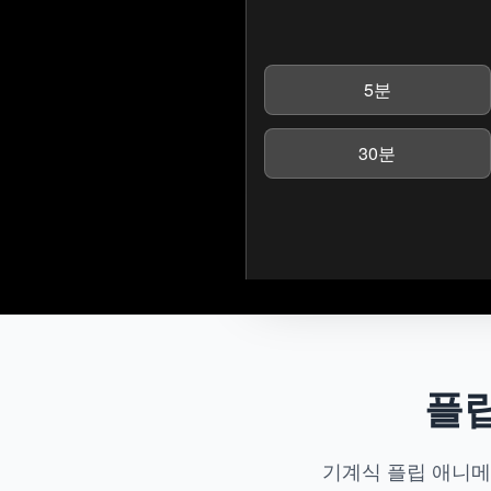
5분
30분
플
기계식 플립 애니메