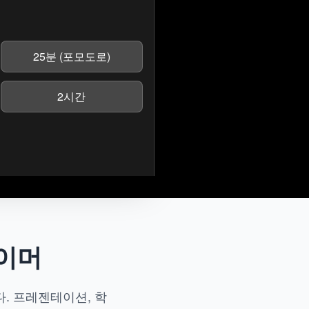
25분 (포모도로)
2시간
이머
. 프레젠테이션, 학