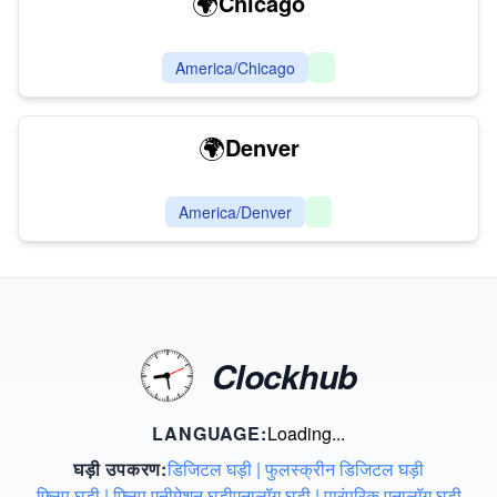
🌍
Chicago
America/Chicago
🌍
Denver
America/Denver
Clockhub
LANGUAGE:
Loading...
घड़ी उपकरण
:
डिजिटल घड़ी | फुलस्क्रीन डिजिटल घड़ी
फ्लिप घड़ी | फ्लिप एनीमेशन घड़ी
एनालॉग घड़ी | पारंपरिक एनालॉग घड़ी