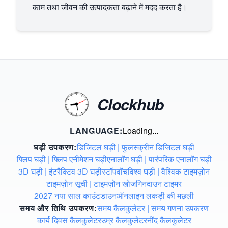
काम तथा जीवन की उत्पादकता बढ़ाने में मदद करता है।
Clockhub
LANGUAGE:
Loading...
घड़ी उपकरण
:
डिजिटल घड़ी | फुलस्क्रीन डिजिटल घड़ी
फ्लिप घड़ी | फ्लिप एनीमेशन घड़ी
एनालॉग घड़ी | पारंपरिक एनालॉग घड़ी
3D घड़ी | इंटरैक्टिव 3D घड़ी
स्टॉपवॉच
विश्व घड़ी | वैश्विक टाइमज़ोन
टाइमज़ोन सूची | टाइमज़ोन खोज
गिनदाउन टाइमर
2027 नया साल काउंटडाउन
ऑनलाइन लकड़ी की मछली
समय और तिथि उपकरण
:
समय कैलकुलेटर | समय गणना उपकरण
कार्य दिवस कैलकुलेटर
उम्र कैलकुलेटर
नींद कैलकुलेटर