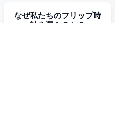
なぜ私たちのフリップ時
計を選ぶのか？
技術的優位性
モダンなWeb技術で構築され、優れたパフォ
ーマンスと高速読み込み
先進的なフリップアニメーション技術によ
り、スムーズでリアルなトランジション効果
を保証
ダウンロードやインストールが不要で、すぐ
に使用可能、クロスプラットフォーム対応
プロフェッショナルな開発チームが、ユーザ
ーエクスペリエンスを継続的に最適化